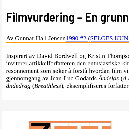
Filmvurdering – En grunn
Av Gunnar Hall Jensen
1990 #2 (SELGES KU
Inspirert av David Bordwell og Kristin Thomps
inviterer artikkelforfatteren den entusiastiske ki
resonnement som søker å forstå hvordan film vi
gjennomgang av Jean-Luc Godards
Åndeløs
(
A 
åndedrag
(
Breathless
), eksemplifiseres forfatte