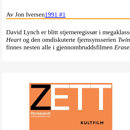
Av Jon Iversen
1991 #1
David Lynch er blitt stjerneregissør i megakla
Heart
og den omdiskuterte fjernsynsserien
Twin
finnes nesten alle i gjennombruddsfilmen
Eras