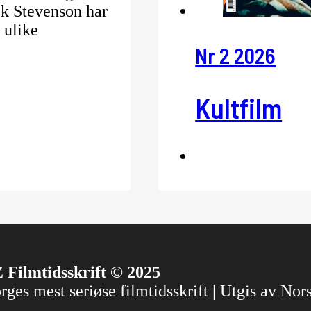
ack Stevenson har
 ulike
Nr 2 2026
Kultfilm
 Filmtidsskrift © 2025
ges mest seriøse filmtidsskrift | Utgis av No