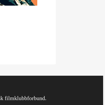
rsk filmklubbforbund.