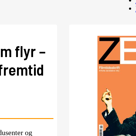
m flyr –
 fremtid
dusenter og